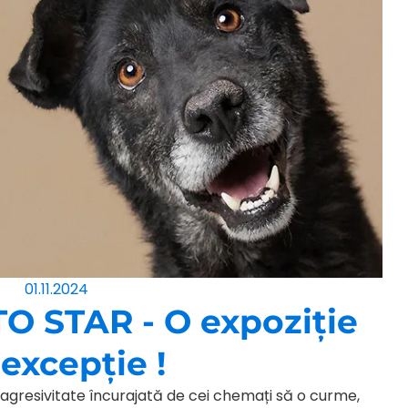
01.11.2024
O STAR - O expoziție
excepție !
și agresivitate încurajată de cei chemați să o curme,