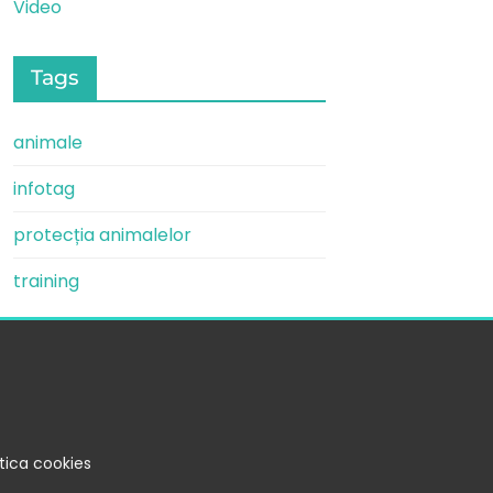
Video
Tags
animale
infotag
protecția animalelor
training
itica cookies