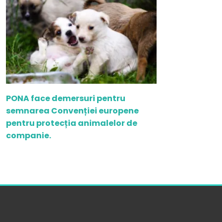
PONA face demersuri pentru
semnarea Convenției europene
pentru protecția animalelor de
companie.