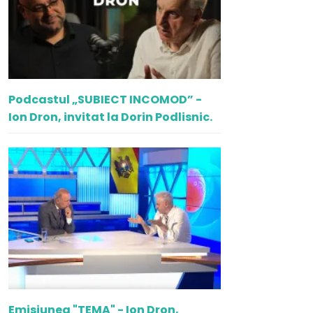
Podcastul „SUBIECT INCOMOD” -
Ion Dron, invitat la Dorin Podlisnic.
Emisiunea "TEMA" - Ion Dron,