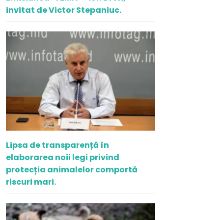
invitat de Victor Stepaniuc.
Lipsa de transparență în
elaborarea noii legi privind
protecția animalelor comportă
riscuri mari.