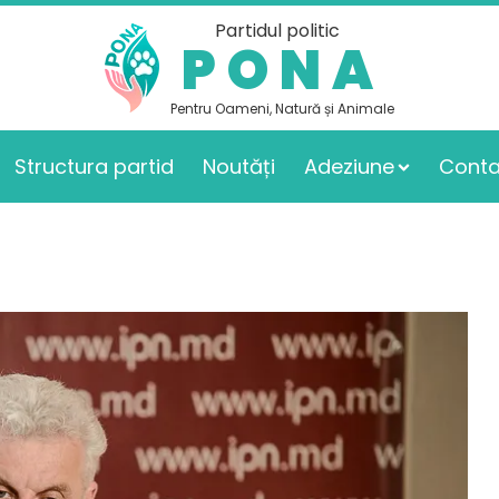
Partidul politic
PONA
Pentru Oameni, Natură și Animale
Structura partid
Noutăți
Adeziune
Conta