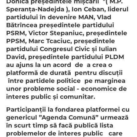
Donică președintele mișcării "( M.P.
Speranța-Nadejda ), Ion Ceban, liderul
partidului în devenire MAN, Vlad
Bătrîncea președintele partidului
PSRM, Victor Stepaniuc, președintele
PPSM, Marc Tcaciuc, președintele
partidului Congresul Civic și Iulian
David, președintele partidului PLDM
au ajuns la un acord de a crea o
platformă de durată pentru discuții
între partidele politice pe marginea
unor probleme social - economice de
interes public și comunitar.
Participanții la fondarea platformei cu
genericul ”Agenda Comună” urmează
în scurt timp să facă publică lista
problemelor de interes public care