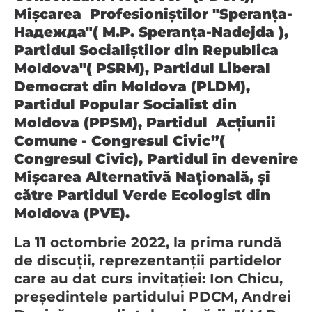
Mişcarea Profesioniştilor "Speranţa-
Надежда"( M.P. Speranța-Nadejda ),
Partidul Socialiştilor din Republica
Moldova"( PSRM), Partidul Liberal
Democrat din Moldova (PLDM),
Partidul Popular Socialist din
Moldova (PPSM), Partidul Acţiunii
Comune - Congresul Civic”(
Congresul Civic), Partidul în devenire
Mișcarea Alternativă Națională, și
către Partidul Verde Ecologist din
Moldova (PVE).
La 11 octombrie 2022, la prima rundă
de discuții, reprezentanții partidelor
care au dat curs invitației: Ion Chicu,
președintele partidului PDCM, Andrei