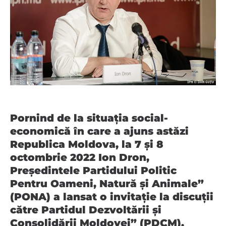
Pornind de la situația social-
economică în care a ajuns astăzi
Republica Moldova, la 7 și 8
octombrie 2022 Ion Dron,
Președintele Partidului Politic
Pentru Oameni, Natură și Animale”
(PONA) a lansat o invitație la discuții
către Partidul Dezvoltării şi
Consolidării Moldovei” (PDCM),