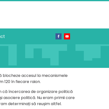
ct
e să blocheze accesul la mecanismele
m 120 în fiecare raion.
em că încercarea de organizare politică
și asociere politică. Nu eram primii care
eram determinați să reușim altfel.