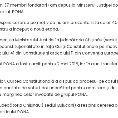
 (7 membri fondatori) am depus la Minsterul Justiției dosa
curtat PONA.
 a respins cererea pe motiv că nu am prezenta lista celor 
nostru a început o nouă etapă.
ecizia Ministerului Justiției în judecătoria Chișinău (sediul
onstituționalitate în fața Curții Constituționale pe motiv că 
olului 41 din Constituție și articolului 11 din Convenția Eur
ul PONA a fost numit pentru 2 mai 2018, iar în ajun transfe
lor, Curtea Constituțională a dispus ca procesul pe cazul
la paritate de voturi: doi judecători pentru admitere și do
 pe marginea celor invocate de grupul PONA.
judecătoria Chișinău ( sediul Buiucani) a respins cererea de 
artidului PONA.