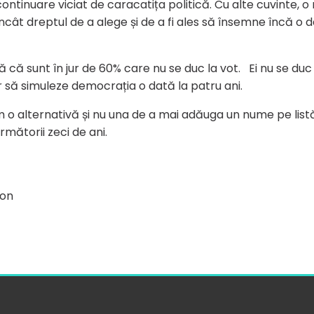
 continuare viciat de caracatița politică. Cu alte cuvinte, 
 încât dreptul de a alege și de a fi ales să însemne încă 
 că sunt în jur de 60% care nu se duc la vot. Ei nu se duc
 să simuleze democrația o dată la patru ani.
 o alternativă și nu una de a mai adăuga un nume pe listă,
mătorii zeci de ani.
n