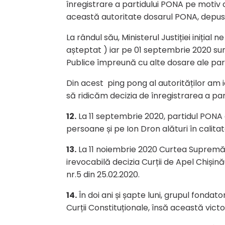
înregistrare a partidului PONA pe motiv c
această autoritate dosarul PONA, depus 
La rândul său, Ministerul Justiției iniția
așteptat ) iar pe 01 septembrie 2020 sun
Publice împreună cu alte dosare ale part
Din acest ping pong al autorităților am i
să ridicăm decizia de înregistrarea a par
12.
La 11 septembrie 2020, partidul PONA a
persoane și pe Ion Dron alături în calitat
13.
La 11 noiembrie 2020 Curtea Supremă de
irevocabilă decizia Curții de Apel Chișină
nr.5 din 25.02.2020.
14.
În doi ani și șapte luni, grupul fondat
Curții Constituționale, însă această vict