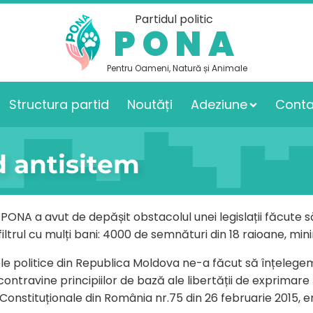
Partidul politic
PONA
Pentru Oameni, Natură și Animale
Structura partid
Noutăți
Adeziune
Conta
d antisitem
ic PONA a avut de depășit obstacolul unei legislații făcut
iltrul cu mulți bani: 4000 de semnături din 18 raioane, mini
dele politice din Republica Moldova ne-a făcut să înțeleg
ontravine principiilor de bază ale libertății de exprimare 
ii Constituționale din România nr.75 din 26 februarie 2015, 