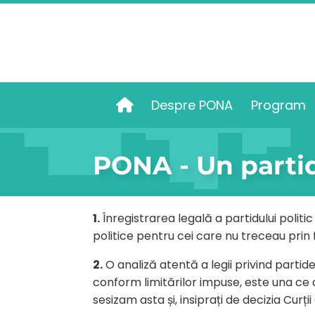
Despre PONA
Program
Acasă
PONA - Un parti
1.
Înregistrarea legală a partidului polit
politice pentru cei care nu treceau prin f
2.
O analiză atentă a legii privind parti
conform limitărilor impuse, este una ce c
sesizam asta și, insiprați de decizia Curț