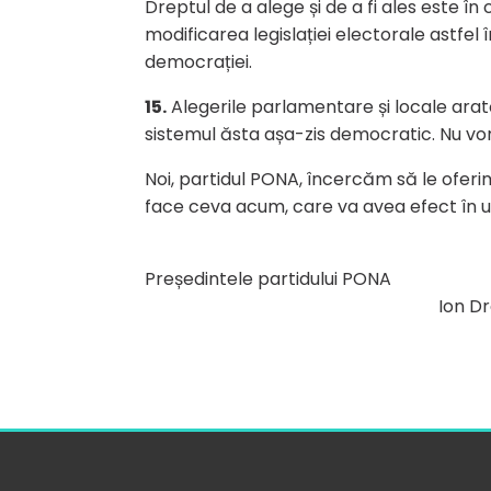
Dreptul de a alege și de a fi ales este în
modificarea legislației electorale astfel
democrației.
15.
Alegerile parlamentare și locale arată
sistemul ăsta așa-zis democratic. Nu vor
Noi, partidul PONA, încercăm să le oferim
face ceva acum, care va avea efect în ur
Președintele partidului PONA
Ion Dro