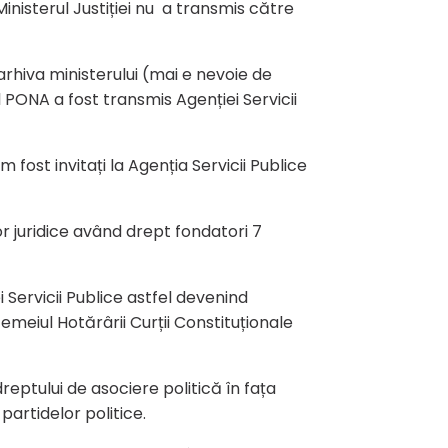
inisterul Justiției nu a transmis către
 arhiva ministerului (mai e nevoie de
 PONA a fost transmis Agenției Servicii
fost invitați la Agenția Servicii Publice
r juridice având drept fondatori 7
 Servicii Publice astfel devenind
temeiul Hotărârii Curții Constituționale
reptului de asociere politică în fața
partidelor politice.