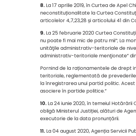
8.
La 17 aprilie 2019, în Curtea de Apel Ch
neconstituționalitate la Curtea Constituțio
articolelor 4,7,23,28 și articolului 41 din
9.
La 25 februarie 2020 Curtea Constituți
nu poate fi mai mic de patru mii”; La mome
unităţile administrativ-teritoriale de niv
administrativ-teritoriale menţionate” din 
Pornind de la raționamentele de drept inv
teritoriale, reglementată de prevederile ar
la înregistrarea unui partid politic. Aces
asociere în partide politice.”
10.
La 24 iunie 2020, în temeiul Hotărârii
obligă Ministerul Justiției, alături de Age
executorie de la data pronunțării.
11.
La 04 august 2020, Agenția Servicii Pu