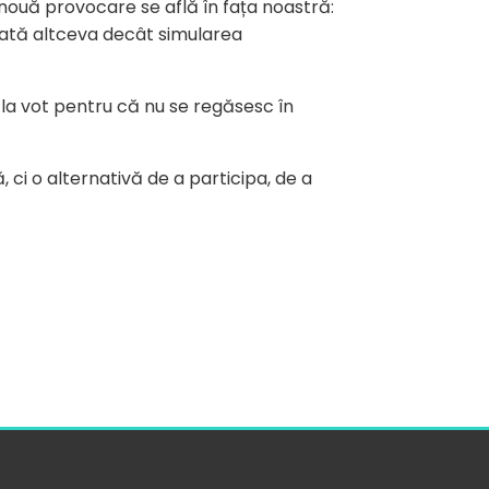
o nouă provocare se află în fața noastră:
o dată altceva decât simularea
 la vot pentru că nu se regăsesc în
 ci o alternativă de a participa, de a