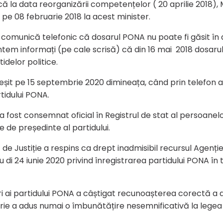
ă la data reorganizării competențelor ( 20 aprilie 2018), M
pe 08 februarie 2018 la acest minister.
l ne comunică telefonic că dosarul PONA nu poate fi găsit în
tem informați (pe cale scrisă) că din 16 mai 2018 dosarul
idelor politice.
eșit pe 15 septembrie 2020 dimineața, când prin telefon am 
tidului PONA.
 fost consemnat oficial în Registrul de stat al persoanelo
e de președinte al partidului.
 Justiție a respins ca drept inadmisibil recursul Agenției
u di 24 iunie 2020 privind înregistrarea partidului PONA în 
ori ai partidului PONA a câștigat recunoașterea corectă a d
orie a adus numai o îmbunătățire nesemnificativă la legea 