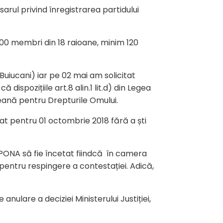
rul privind înregistrarea partidului
4000 membri din 18 raioane, minim 120
 Buiucani) iar pe 02 mai am solicitat
dispozițiile art.8 alin.1 lit.d) din Legea
opeană pentru Drepturile Omului.
rat pentru 01 octombrie 2018 fără a ști
 PONA să fie încetat fiindcă în camera
i pentru respingere a contestației. Adică,
anulare a deciziei Ministerului Justiției,