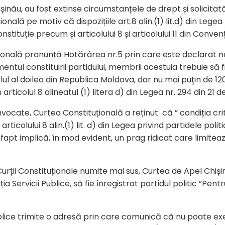
ișinău, au fost extinse circumstanțele de drept și solicitat
nală pe motiv că dispozițiile art.8 alin.(1) lit.d) din Legea
 Constituție precum și articolului 8 și articolului 11 din Co
onală pronunță Hotărârea nr.5 prin care este declarat ne
ntul constituirii partidului, membrii acestuia trebuie să fi
elul al doilea din Republica Moldova, dar nu mai puţin de 12
articolul 8 alineatul (1) litera d) din Legea nr. 294 din 21 
ocate, Curtea Constituțională a reținut că ” condiția crite
ticolului 8 alin.(1) lit. d) din Legea privind partidele poli
t fapt implică, în mod evident, un prag ridicat care limitea
 Curții Constituționale numite mai sus, Curtea de Apel Chi
nția Servicii Publice, să fie înregistrat partidul politic ”Pe
blice trimite o adresă prin care comunică că nu poate exe