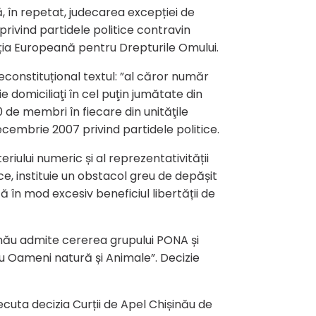
ă, în repetat, judecarea excepției de
 privind partidele politice contravin
nvenția Europeană pentru Drepturile Omului.
constituțional textul: ”al căror număr
e domiciliaţi în cel puţin jumătate din
0 de membri în fiecare din unităţile
decembrie 2007 privind partidele politice.
riului numeric și al reprezentativității
tice, instituie un obstacol greu de depășit
ză în mod excesiv beneficiul libertății de
șinău admite cererea grupului PONA și
ntru Oameni natură și Animale”. Decizie
cuta decizia Curții de Apel Chișinău de